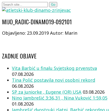
MIJO_RADIC-DINAMO19-092101
Objavljeno: 23.09.2019
Autor: Marin
ZADNJE OBJAVE
Vita Barbić u finalu Svjetskog prvenstva
07.08.2026
Tina Polić postavila novi osobni rekord
06.08.2026
SP za juniorke , Eugene (OR) USA
03.08.2026
Nino Jambrešić 3:36,31 , Nina Vuković 1:59,05
01.08.2026
Jambrešić dvostruki zlatni, Barbić rekordno u