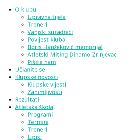
O klubu
Upravna tijela
Treneri
Vanjski suradnici
Povijest kluba
Boris Hanžeković memorijal
Atletski Miting Dinamo-Zrinjevac
Pišite nam
Učlanite se
Klupske novosti
Klupske vijesti
Zanimljivosti
Rezultati
Atletska škola
Programi
Termini
Treneri
Upisi