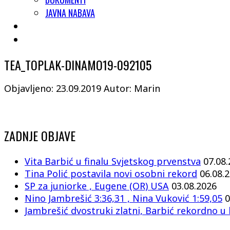
JAVNA NABAVA
TEA_TOPLAK-DINAMO19-092105
Objavljeno: 23.09.2019
Autor: Marin
ZADNJE OBJAVE
Vita Barbić u finalu Svjetskog prvenstva
07.08
Tina Polić postavila novi osobni rekord
06.08.
SP za juniorke , Eugene (OR) USA
03.08.2026
Nino Jambrešić 3:36,31 , Nina Vuković 1:59,05
0
Jambrešić dvostruki zlatni, Barbić rekordno u 