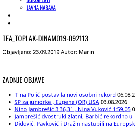
JAVNA NABAVA
TEA_TOPLAK-DINAMO19-092113
Objavljeno: 23.09.2019
Autor: Marin
ZADNJE OBJAVE
Tina Polić postavila novi osobni rekord
06.08.
SP za juniorke , Eugene (OR) USA
03.08.2026
Nino Jambrešić 3:36,31 , Nina Vuković 1:59,05
0
Jambrešić dvostruki zlatni, Barbić rekordno u 
Didović, Pavković i Dražin nastupili na Europsk