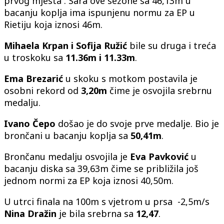
prvog mjesta . Sara ove sezone sa 46,13m u
bacanju koplja ima ispunjenu normu za EP u
Rietiju koja iznosi 46m.
Mihaela Krpan i Sofija Ružić
bile su druga i treća
u troskoku sa
11.36m i 11.33m
.
Ema Brezarić
u skoku s motkom postavila je
osobni rekord od
3,20m
čime je osvojila srebrnu
medalju.
Ivano Čepo
došao je do svoje prve medalje. Bio je
brončani u bacanju koplja sa
50,41m
.
Brončanu medalju osvojila je
Eva
Pavković
u
bacanju diska sa 39,63m čime se približila još
jednom normi za EP koja iznosi 40,50m.
U utrci finala na 100m s vjetrom u prsa -2,5m/s
Nina
Dražin
je bila srebrna sa
12,47
.