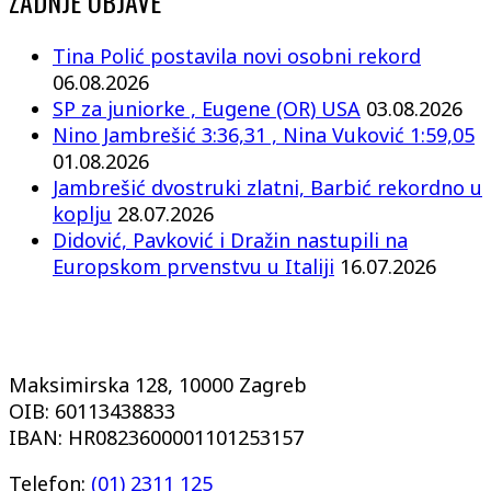
ZADNJE OBJAVE
Tina Polić postavila novi osobni rekord
06.08.2026
SP za juniorke , Eugene (OR) USA
03.08.2026
Nino Jambrešić 3:36,31 , Nina Vuković 1:59,05
01.08.2026
Jambrešić dvostruki zlatni, Barbić rekordno u
koplju
28.07.2026
Didović, Pavković i Dražin nastupili na
Europskom prvenstvu u Italiji
16.07.2026
Maksimirska 128, 10000 Zagreb
OIB: 60113438833
IBAN: HR0823600001101253157
Telefon:
(01) 2311 125