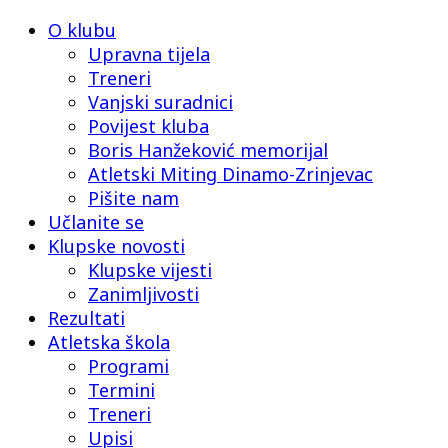
O klubu
Upravna tijela
Treneri
Vanjski suradnici
Povijest kluba
Boris Hanžeković memorijal
Atletski Miting Dinamo-Zrinjevac
Pišite nam
Učlanite se
Klupske novosti
Klupske vijesti
Zanimljivosti
Rezultati
Atletska škola
Programi
Termini
Treneri
Upisi