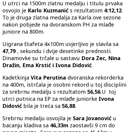
U utrci na 1500m zlatnu medalju i titulu prvaka
osvojio je
Karlo
Kuzmanić
s rezultatom
4:12,12
.
To je druga zlatna medalja za Karla ove sezone
nakon pobjede na dvoranskom PH za mlađe
juniore na 800m.
Uigrana štafeta 4x100m uvjerljivo je slavila sa
47,79
, sekundu i dvije desetinke prednosti.
Dinamovke su trčale u sastavu
Dora Zec, Nina
Dražin, Ema Krstić i Ivona Didović
.
Kadetkinja
Vita Perutina
dvoranska rekorderka
na 400m, istrčala je osobni rekord u toj disciplini
za srebrnu medalju s rezultatom
56,56
.U toj
utrci putnica na EP za mlađe juniorke
Ivona
Didović
bila je treća sa
56,88
.
Srebrnu medalju osvojila je
Sara
Jovanović
u
bacanju kladiva sa
46,33m
zaostavši 9 cm do