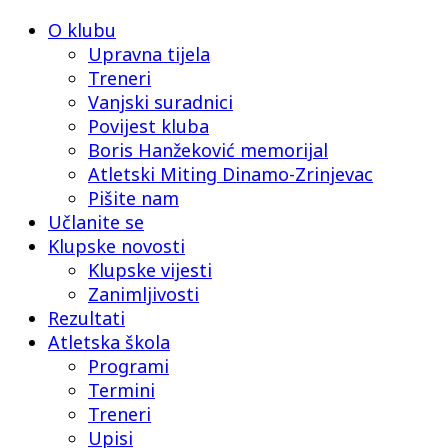
O klubu
Upravna tijela
Treneri
Vanjski suradnici
Povijest kluba
Boris Hanžeković memorijal
Atletski Miting Dinamo-Zrinjevac
Pišite nam
Učlanite se
Klupske novosti
Klupske vijesti
Zanimljivosti
Rezultati
Atletska škola
Programi
Termini
Treneri
Upisi