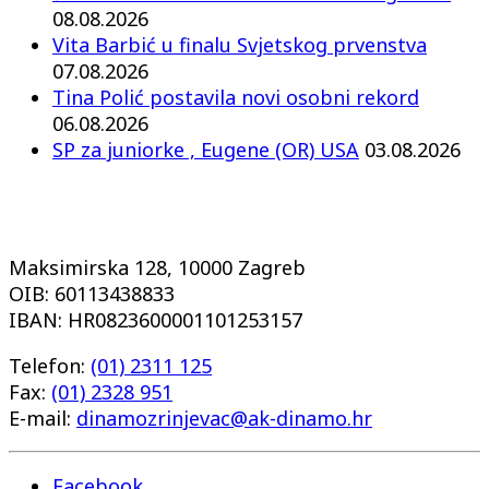
08.08.2026
Vita Barbić u finalu Svjetskog prvenstva
07.08.2026
Tina Polić postavila novi osobni rekord
06.08.2026
SP za juniorke , Eugene (OR) USA
03.08.2026
Maksimirska 128, 10000 Zagreb
OIB: 60113438833
IBAN: HR0823600001101253157
Telefon:
(01) 2311 125
Fax:
(01) 2328 951
E-mail:
dinamozrinjevac@ak-dinamo.hr
Facebook