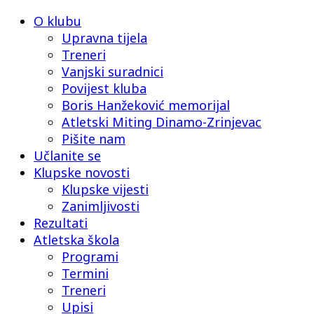
O klubu
Upravna tijela
Treneri
Vanjski suradnici
Povijest kluba
Boris Hanžeković memorijal
Atletski Miting Dinamo-Zrinjevac
Pišite nam
Učlanite se
Klupske novosti
Klupske vijesti
Zanimljivosti
Rezultati
Atletska škola
Programi
Termini
Treneri
Upisi