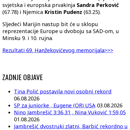
svjetska i europska prvakinja
Sandra Perković
(67.78) i Njemica
Kristin Pudenz
(63.25).
Sljedeći Marijin nastup bit će u sklopu
reprezentacije Europe u dvoboju sa SAD-om, u
Minsku 9. i 10. rujna.
Rezultati 69. Hanžekovićevog memorijala>>>
ZADNJE OBJAVE
Tina Polić postavila novi osobni rekord
06.08.2026
SP za juniorke , Eugene (OR) USA
03.08.2026
Nino Jambrešić 3:36,31 , Nina Vuković 1:59,05
01.08.2026
Jambrešić dvostruki zlatni, Barbić rekordno u