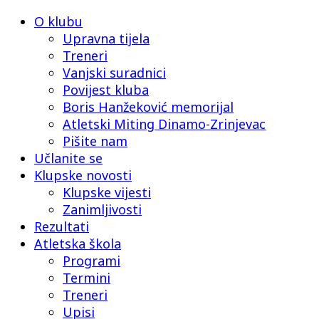
O klubu
Upravna tijela
Treneri
Vanjski suradnici
Povijest kluba
Boris Hanžeković memorijal
Atletski Miting Dinamo-Zrinjevac
Pišite nam
Učlanite se
Klupske novosti
Klupske vijesti
Zanimljivosti
Rezultati
Atletska škola
Programi
Termini
Treneri
Upisi