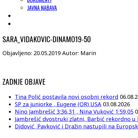
JAVNA NABAVA
SARA_VIDAKOVIC-DINAMO19-50
Objavljeno: 20.05.2019
Autor: Marin
ZADNJE OBJAVE
Tina Polić postavila novi osobni rekord
06.08.
SP za juniorke , Eugene (OR) USA
03.08.2026
Nino Jambrešić 3:36,31 , Nina Vuković 1:59,05
0
Jambrešić dvostruki zlatni, Barbić rekordno u 
Didović, Pavković i Dražin nastupili na Europsk