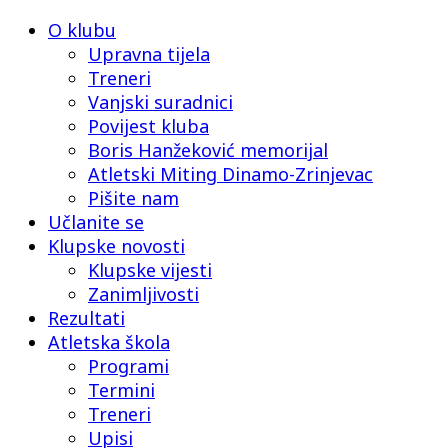
O klubu
Upravna tijela
Treneri
Vanjski suradnici
Povijest kluba
Boris Hanžeković memorijal
Atletski Miting Dinamo-Zrinjevac
Pišite nam
Učlanite se
Klupske novosti
Klupske vijesti
Zanimljivosti
Rezultati
Atletska škola
Programi
Termini
Treneri
Upisi