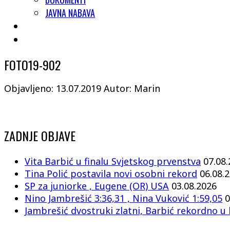
JAVNA NABAVA
FOTO19-902
Objavljeno: 13.07.2019
Autor: Marin
ZADNJE OBJAVE
Vita Barbić u finalu Svjetskog prvenstva
07.08
Tina Polić postavila novi osobni rekord
06.08.
SP za juniorke , Eugene (OR) USA
03.08.2026
Nino Jambrešić 3:36,31 , Nina Vuković 1:59,05
0
Jambrešić dvostruki zlatni, Barbić rekordno u 