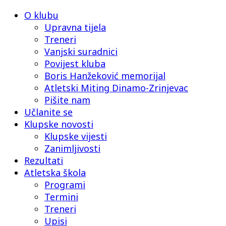
O klubu
Upravna tijela
Treneri
Vanjski suradnici
Povijest kluba
Boris Hanžeković memorijal
Atletski Miting Dinamo-Zrinjevac
Pišite nam
Učlanite se
Klupske novosti
Klupske vijesti
Zanimljivosti
Rezultati
Atletska škola
Programi
Termini
Treneri
Upisi