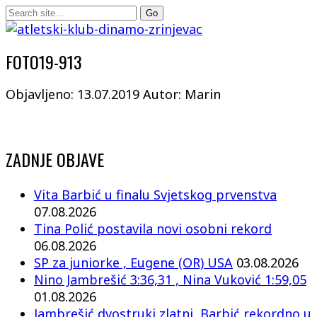
FOTO19-913
Objavljeno: 13.07.2019
Autor: Marin
ZADNJE OBJAVE
Vita Barbić u finalu Svjetskog prvenstva
07.08.2026
Tina Polić postavila novi osobni rekord
06.08.2026
SP za juniorke , Eugene (OR) USA
03.08.2026
Nino Jambrešić 3:36,31 , Nina Vuković 1:59,05
01.08.2026
Jambrešić dvostruki zlatni, Barbić rekordno u