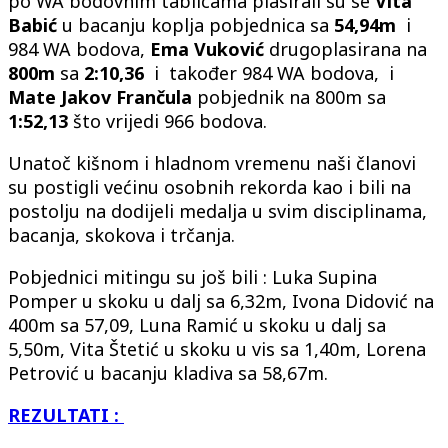
po WA bodovnim tablicama plasirali su se
Vita
Babić
u bacanju koplja pobjednica sa
54,94m
i
984 WA bodova,
Ema Vuković
drugoplasirana na
800m
sa
2:10,36
i također 984 WA bodova, i
Mate Jakov Frančula
pobjednik na 800m sa
1:52,13
što vrijedi 966 bodova.
Unatoč kišnom i hladnom vremenu naši članovi
su postigli većinu osobnih rekorda kao i bili na
postolju na dodijeli medalja u svim disciplinama,
bacanja, skokova i trčanja.
Pobjednici mitingu su još bili : Luka Supina
Pomper u skoku u dalj sa 6,32m, Ivona Didović na
400m sa 57,09, Luna Ramić u skoku u dalj sa
5,50m, Vita Štetić u skoku u vis sa 1,40m, Lorena
Petrović u bacanju kladiva sa 58,67m.
REZULTATI :