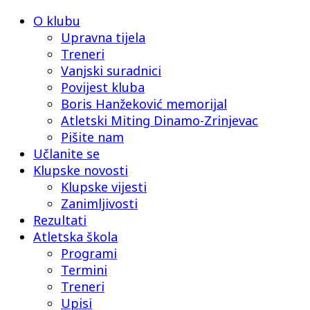
O klubu
Upravna tijela
Treneri
Vanjski suradnici
Povijest kluba
Boris Hanžeković memorijal
Atletski Miting Dinamo-Zrinjevac
Pišite nam
Učlanite se
Klupske novosti
Klupske vijesti
Zanimljivosti
Rezultati
Atletska škola
Programi
Termini
Treneri
Upisi