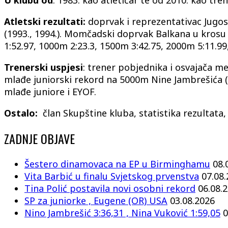
U klubu od
: 1983. kao atletičar te od 2010. kao tre
Atletski rezultati:
doprvak i reprezentativac Jugosla
(1993., 1994.). Momčadski doprvak Balkana u krosu 
1:52.97, 1000m 2:23.3, 1500m 3:42.75, 2000m 5:11.9
Trenerski uspjesi
: trener pobjednika i osvajača med
mlađe juniorski rekord na 5000m Nine Jambrešića (1
mlađe juniore i EYOF.
Ostalo:
član Skupštine kluba, statistika rezultata,
ZADNJE OBJAVE
Šestero dinamovaca na EP u Birminghamu
08.
Vita Barbić u finalu Svjetskog prvenstva
07.08
Tina Polić postavila novi osobni rekord
06.08.
SP za juniorke , Eugene (OR) USA
03.08.2026
Nino Jambrešić 3:36,31 , Nina Vuković 1:59,05
0