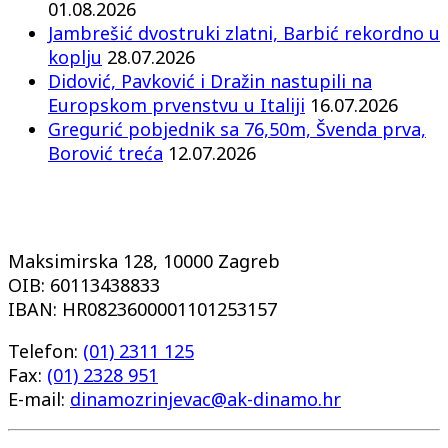
01.08.2026
Jambrešić dvostruki zlatni, Barbić rekordno u
koplju
28.07.2026
Didović, Pavković i Dražin nastupili na
Europskom prvenstvu u Italiji
16.07.2026
Gregurić pobjednik sa 76,50m, Švenda prva,
Borović treća
12.07.2026
Maksimirska 128, 10000 Zagreb
OIB: 60113438833
IBAN: HR0823600001101253157
Telefon:
(01) 2311 125
Fax:
(01) 2328 951
E-mail:
dinamozrinjevac@ak-dinamo.hr