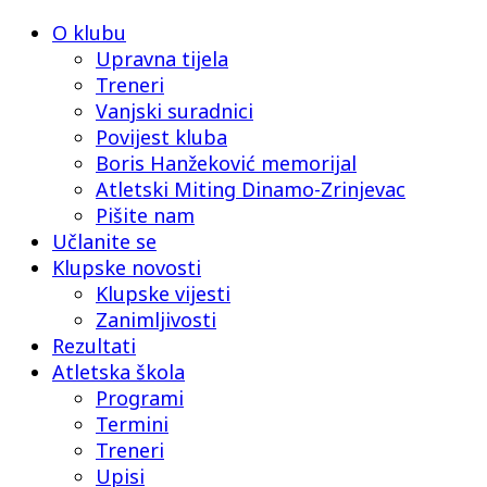
O klubu
Upravna tijela
Treneri
Vanjski suradnici
Povijest kluba
Boris Hanžeković memorijal
Atletski Miting Dinamo-Zrinjevac
Pišite nam
Učlanite se
Klupske novosti
Klupske vijesti
Zanimljivosti
Rezultati
Atletska škola
Programi
Termini
Treneri
Upisi