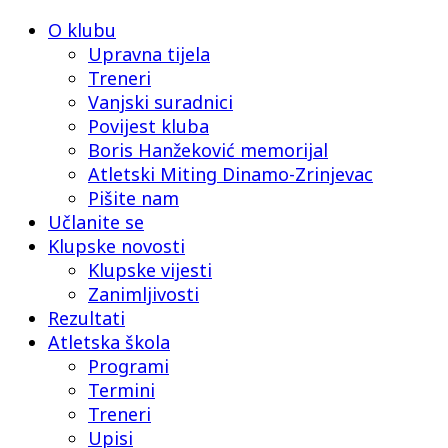
O klubu
Upravna tijela
Treneri
Vanjski suradnici
Povijest kluba
Boris Hanžeković memorijal
Atletski Miting Dinamo-Zrinjevac
Pišite nam
Učlanite se
Klupske novosti
Klupske vijesti
Zanimljivosti
Rezultati
Atletska škola
Programi
Termini
Treneri
Upisi