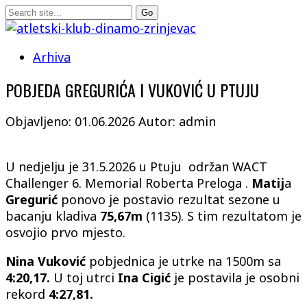
Arhiva
POBJEDA GREGURIĆA I VUKOVIĆ U PTUJU
Objavljeno: 01.06.2026
Autor: admin
U nedjelju je 31.5.2026 u Ptuju održan WACT
Challenger 6. Memorial Roberta Preloga .
Matij
a
Gregurić
ponovo je postavio rezultat sezone u
bacanju kladiva
75,67m
(1135). S tim rezultatom je
osvojio prvo mjesto.
Nina Vuković
pobjednica je utrke na 1500m sa
4:20,17.
U toj utrci
Ina Cigić
je postavila je osobni
rekord
4:27,81.