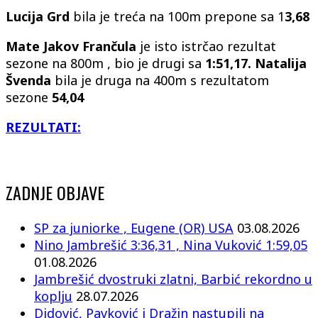
Lucija Grd
bila je treća na 100m prepone sa 1
3,68
Mate Jakov Frančula
je isto istrčao rezultat
sezone na 800m , bio je drugi sa
1:51,17. Natalija
Švenda
bila je druga na 400m s rezultatom
sezone
54,04
REZULTATI:
ZADNJE OBJAVE
SP za juniorke , Eugene (OR) USA
03.08.2026
Nino Jambrešić 3:36,31 , Nina Vuković 1:59,05
01.08.2026
Jambrešić dvostruki zlatni, Barbić rekordno u
koplju
28.07.2026
Didović, Pavković i Dražin nastupili na