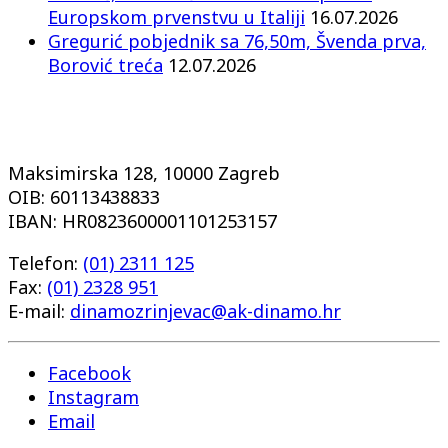
Europskom prvenstvu u Italiji
16.07.2026
Gregurić pobjednik sa 76,50m, Švenda prva,
Borović treća
12.07.2026
Maksimirska 128, 10000 Zagreb
OIB: 60113438833
IBAN: HR0823600001101253157
Telefon:
(01) 2311 125
Fax:
(01) 2328 951
E-mail:
dinamozrinjevac@ak-dinamo.hr
Facebook
Instagram
Email