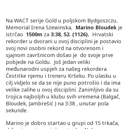
Na WACT serije Gold u poljskom Bydgoszczu,
Memorial Irena Szewinska,
Marino Bloudek
je
istrčao
1500m
za
3:38, 52. (1126).
Hrvatski
rekorder u dvorani u ovoj disciplini je postavio
svoj novi osobni rekord na otvorenom i
sjajnom završnicom došao je do svoje prve
pobjede na Goldu. Još jedan veliki
međunarodni uspjeh za našeg rekordera.
Čestitke njemu i treneru Kršeku. Po ulasku u
cilj vidjelo se da se nije puno potrošio i da ima
velike zalihe u ovoj disciplini. Zanimljivo da su
trojica najboljih u klubu svih vremena (Balgač,
Bloudek, Jambrešić ) na 3:38 , unutar pola
sekunde.
Marino je dobro startao u grupi od 15 trkača,