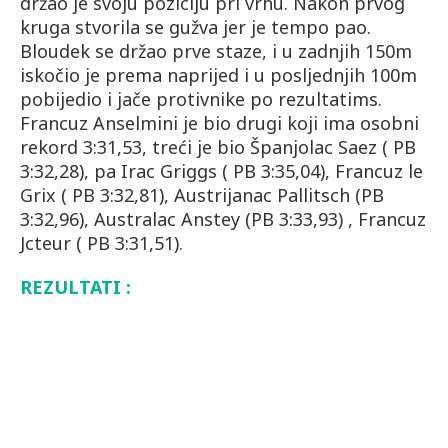
držao je svoju poziciju pri vrhu. Nakon prvog
kruga stvorila se gužva jer je tempo pao.
Bloudek se držao prve staze, i u zadnjih 150m
iskočio je prema naprijed i u posljednjih 100m
pobijedio i jače protivnike po rezultatims.
Francuz Anselmini je bio drugi koji ima osobni
rekord 3:31,53, treći je bio Španjolac Saez ( PB
3:32,28), pa Irac Griggs ( PB 3:35,04), Francuz le
Grix ( PB 3:32,81), Austrijanac Pallitsch (PB
3:32,96), Australac Anstey (PB 3:33,93) , Francuz
Jcteur ( PB 3:31,51).
REZULTATI :