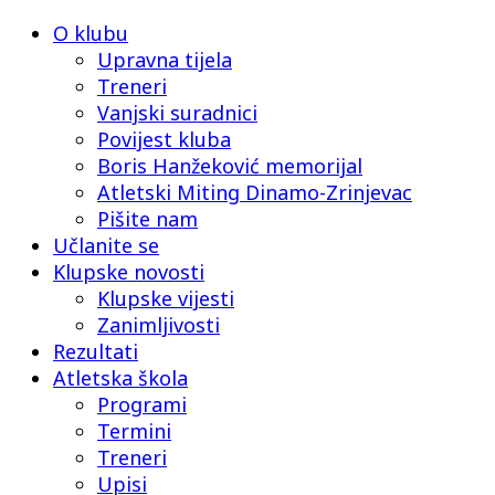
O klubu
Upravna tijela
Treneri
Vanjski suradnici
Povijest kluba
Boris Hanžeković memorijal
Atletski Miting Dinamo-Zrinjevac
Pišite nam
Učlanite se
Klupske novosti
Klupske vijesti
Zanimljivosti
Rezultati
Atletska škola
Programi
Termini
Treneri
Upisi