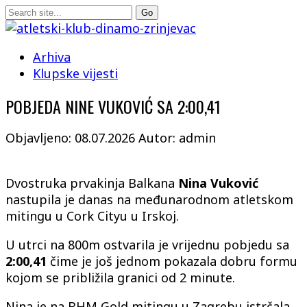
Arhiva
Klupske vijesti
POBJEDA NINE VUKOVIĆ SA 2:00,41
Objavljeno: 08.07.2026
Autor: admin
Dvostruka prvakinja Balkana
Nina
Vuković
nastupila je danas na međunarodnom atletskom
mitingu u Cork Cityu u Irskoj.
U utrci na 800m ostvarila je vrijednu pobjedu sa
2:00,41
čime je još jednom pokazala dobru formu
kojom se približila granici od 2 minute.
Nina je na BHM Gold mitingu u Zagrebu istrčala