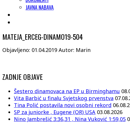
JAVNA NABAVA
MATEJA_ERCEG-DINAMO19-504
Objavljeno: 01.04.2019
Autor: Marin
ZADNJE OBJAVE
Šestero dinamovaca na EP u Birminghamu
08.
Vita Barbić u finalu Svjetskog prvenstva
07.08
Tina Polić postavila novi osobni rekord
06.08.
SP za juniorke , Eugene (OR) USA
03.08.2026
Nino Jambrešić 3:36,31 , Nina Vuković 1:59,05
0