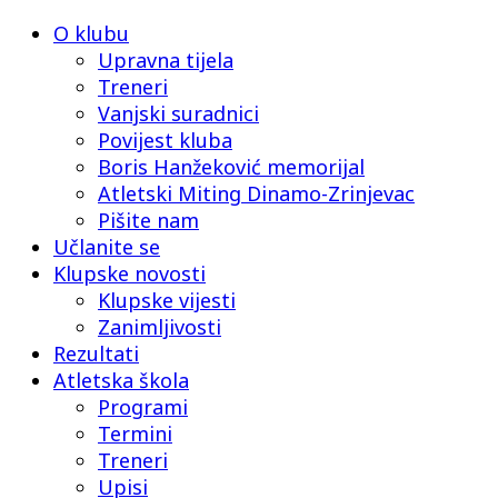
O klubu
Upravna tijela
Treneri
Vanjski suradnici
Povijest kluba
Boris Hanžeković memorijal
Atletski Miting Dinamo-Zrinjevac
Pišite nam
Učlanite se
Klupske novosti
Klupske vijesti
Zanimljivosti
Rezultati
Atletska škola
Programi
Termini
Treneri
Upisi