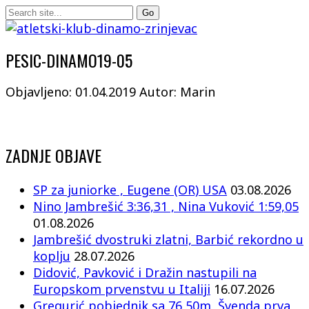
PESIC-DINAMO19-05
Objavljeno: 01.04.2019
Autor: Marin
ZADNJE OBJAVE
SP za juniorke , Eugene (OR) USA
03.08.2026
Nino Jambrešić 3:36,31 , Nina Vuković 1:59,05
01.08.2026
Jambrešić dvostruki zlatni, Barbić rekordno u
koplju
28.07.2026
Didović, Pavković i Dražin nastupili na
Europskom prvenstvu u Italiji
16.07.2026
Gregurić pobjednik sa 76,50m, Švenda prva,