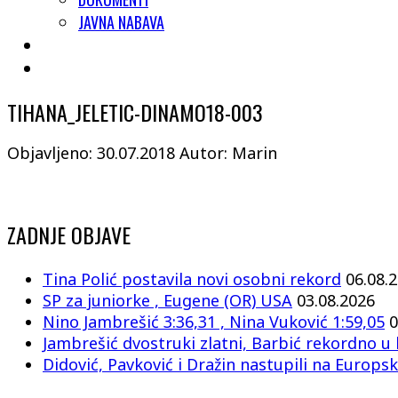
JAVNA NABAVA
TIHANA_JELETIC-DINAMO18-003
Objavljeno: 30.07.2018
Autor: Marin
ZADNJE OBJAVE
Tina Polić postavila novi osobni rekord
06.08.
SP za juniorke , Eugene (OR) USA
03.08.2026
Nino Jambrešić 3:36,31 , Nina Vuković 1:59,05
0
Jambrešić dvostruki zlatni, Barbić rekordno u 
Didović, Pavković i Dražin nastupili na Europsk