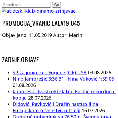
PROMOCIJA_VRANIC-LALA19-045
Objavljeno: 11.05.2019
Autor: Marin
ZADNJE OBJAVE
SP za juniorke , Eugene (OR) USA
03.08.2026
Nino Jambrešić 3:36,31 , Nina Vuković 1:59,05
01.08.2026
Jambrešić dvostruki zlatni, Barbić rekordno u
koplju
28.07.2026
Didović, Pavković i Dražin nastupili na
Europskom prvenstvu u Italiji
16.07.2026
Gregurić pobjednik sa 76,50m, Švenda prva,