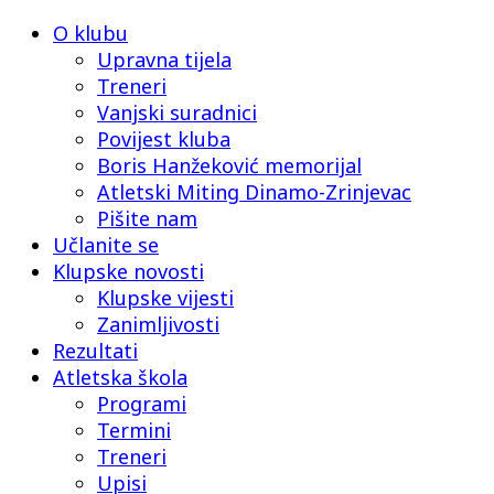
O klubu
Upravna tijela
Treneri
Vanjski suradnici
Povijest kluba
Boris Hanžeković memorijal
Atletski Miting Dinamo-Zrinjevac
Pišite nam
Učlanite se
Klupske novosti
Klupske vijesti
Zanimljivosti
Rezultati
Atletska škola
Programi
Termini
Treneri
Upisi