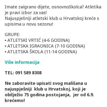
Imate zaigrano dijete, osnovnoškolca? Atletika
je pravi izbor za vas!
Najuspješniji atletski klub u Hrvatskoj kreće s
upisima u novu sezonu!
GRUPE:
▪️
ATLETSKI VRTIĆ (4-6 GODINA)
▪️
ATLETSKA IGRAONICA (7-10 GODINA)
▪️
ATLETSKA ŠKOLA (11-14 GODINA)
Više informacija
TEL: 091 589 8308
Ne zaboravite upisati svog mališana u
najuspješniji klub u Hrvatskoj, koji je
obilježio 75 godina postojanja, jer od 6.9.
krećemo!