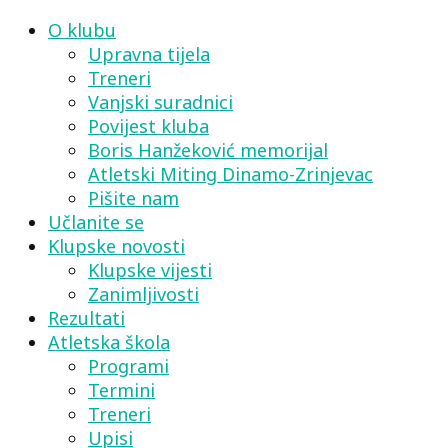
O klubu
Upravna tijela
Treneri
Vanjski suradnici
Povijest kluba
Boris Hanžeković memorijal
Atletski Miting Dinamo-Zrinjevac
Pišite nam
Učlanite se
Klupske novosti
Klupske vijesti
Zanimljivosti
Rezultati
Atletska škola
Programi
Termini
Treneri
Upisi