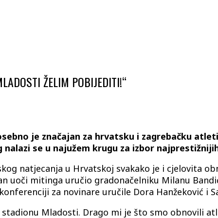
LADOSTI ŽELIM POBIJEDITI!“
ebno je značajan za hrvatsku i zagrebačku atletik
 nalazi se u najužem krugu za izbor najprestižniji
kog natjecanja u Hrvatskoj svakako je i cjelovita obn
dan uoči mitinga uručio gradonačelniku Milanu Band
konferenciji za novinare uručile Dora Hanžeković i S
a stadionu Mladosti. Drago mi je što smo obnovili atl