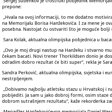
Sergej Šubenkov je trostruki pobjednik Memorijal
prepone:
„Hvala na ovoj informaciji, to me dodatno motivira
na Memorijalu Borisa Hanžekovića. I za mene je ova
posebna. Nastojat ću ostvariti što je moguće bolji r
Sara Kolak, aktualna olimpijska pobjednica u bacan
„Ovo je moj drugi nastup na Hanžeku i stvarno mu s
čekam bacati. Novi trener Thorkildsen donio je dos
odradim dobro rezultat će biti super“, rekla je Sara
Sandra Perković, aktualna olimpijska, svjetska i 
nestrpljenjem.
„Dobivamo najbolju atletsku stazu u Hrvatskoj i n
pobijediti. Ja sam u jako dobroj formi, osim staze d
dobrom sutrašnjem rezultatu“, kaže rekorderka za
Menadžer Hanžekovićevog memorijala Daniel Wessfel