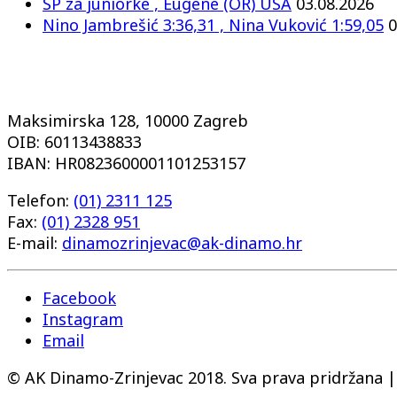
SP za juniorke , Eugene (OR) USA
03.08.2026
Nino Jambrešić 3:36,31 , Nina Vuković 1:59,05
0
Maksimirska 128, 10000 Zagreb
OIB: 60113438833
IBAN: HR0823600001101253157
Telefon:
(01) 2311 125
Fax:
(01) 2328 951
E-mail:
dinamozrinjevac@ak-dinamo.hr
Facebook
Instagram
Email
© AK Dinamo-Zrinjevac 2018. Sva prava pridržana 