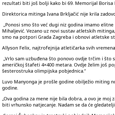
rezultati biti još bolji kako bi 69. Memorijal Boris
Direktorica mitinga Ivana Brkljačić nije krila zad
„Ponosi smo što već dugi niz godina imamo elitne st
Mihaljević. Vezano uz novi sustav atletskih mitinga
smo na potpori Grada Zagreba i obnovi atletske sta
Allyson Felix, najtrofejnija atletičarka svih vreme
„Vrlo sam uzbuđena što ponovo ovdje trčim i što se
američkoj štafeti 4×400 metara. Ovdje želim još pop
šesterostruka olimpijska pobjednica.“
Luvo Manyonga je prošle godine obilježio miting n
godine.
„Ova godina za mene nije bila dobra, a ovo je moj 
biti vrhunsko natjecanje. Nadam se da će gledatelji