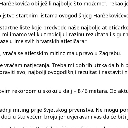
a Hanžekovića obilježili najbolje što možemo“, rekao 
ovoljstvo startnim listama ovogodišnjeg Hanžekoviće
artne liste koje predvode naše najbolje atletičarke i
, mi imamo veliku tradiciju i razinu rezultata i sigu
ze u ime svih hrvatskih atletičara.“
na, vraća se atletskim mitinzima upravo u Zagrebu.
 vraćam natjecanja. Treba mi dobrih utrka da bih bi
raviti svoj najbolji ovogodišnji rezultat i nastaviti
ovim rekordom u skoku u dalj – 8.46 metara. Od aktu
zadnji miting prije Svjetskog prvenstva. Ne mogu po
 doći u što većem broju jer uvjeravam vas da će biti