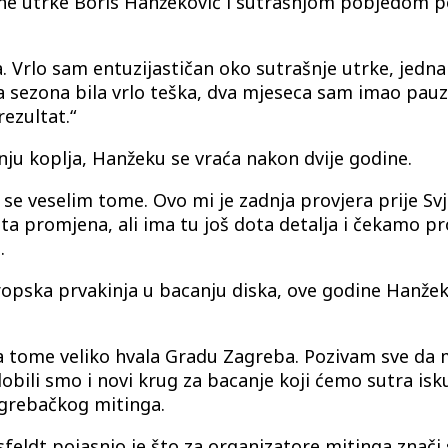
ne utrke Boris Hanžeković i sutrašnjom pobjedom p
. Vrlo sam entuzijastičan oko sutrašnje utrke, jedna
 sezona bila vrlo teška, dva mjeseca sam imao pauzu
ezultat.“
ju koplja, Hanžeku se vraća nakon dvije godine.
e veselim tome. Ovo mi je zadnja provjera prije Sv
ta promjena, ali ima tu još dota detalja i čekamo pr
.
europska prvakinja u bacanju diska, ove godine Hanž
a tome veliko hvala Gradu Zagreba. Pozivam sve da m
obili smo i novi krug za bacanje koji ćemo sutra iskuš
grebačkog mitinga.
dt pojasnio je što za organizatore mitinga znači se