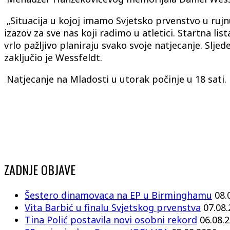
„Situacija u kojoj imamo Svjetsko prvenstvo u rujnu
izazov za sve nas koji radimo u atletici. Startna l
vrlo pažljivo planiraju svako svoje natjecanje. Sl
zaključio je Wessfeldt.
Natjecanje na Mladosti u utorak počinje u 18 sati.
ZADNJE OBJAVE
Šestero dinamovaca na EP u Birminghamu
08.
Vita Barbić u finalu Svjetskog prvenstva
07.08
Tina Polić postavila novi osobni rekord
06.08.