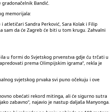
je gradonačelnik Bandić.
vog memorijala:
 atletičari Sandra Perković, Sara Kolak i Filip
rna sam da će Zagreb će biti u tom krugu. Zahvalni
la u formi do Svjetskog prvenstva gdje ću trčati u
 napredovati prema Olimpijskim igrama“, rekla je
alnog svjetskog prvaka svi puno očekuju i ove
novno obećati rekord mitinga, ali će sigurno sutra
 jako zabavno“, najavio je nastup daljaša Manyonga.