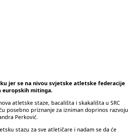
u jer se na nivou svjetske atletske federacije
h europskih mitinga.
ova atletske staze, bacališta i skakališta u SRC
iću posebno priznanje za izniman doprinos razvoju
andra Perković.
etsku stazu za sve atletičare i nadam se da će