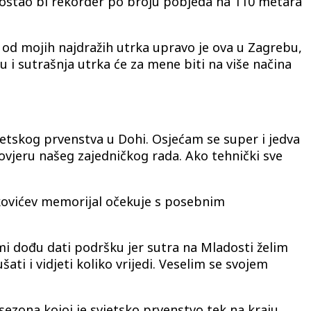
ostao bi rekorder po broju pobjeda na 110 metara
 od mojih najdražih utrka upravo je ova u Zagrebu,
 i sutrašnja utrka će za mene biti na više načina
jetskog prvenstva u Dohi. Osjećam se super i jedva
ovjeru našeg zajedničkog rada. Ako tehnički sve
ekovićev memorijal očekuje s posebnim
i dođu dati podršku jer sutra na Mladosti želim
ati i vidjeti koliko vrijedi. Veselim se svojem
zona kojoj je svjetsko prvenstvo tek na kraju.