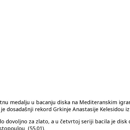
latnu medalju u bacanju diska na Mediteranskim igr
e dosadašnji rekord Grkinje Anastasije Kelesidou iz 
bilo dovoljno za zlato, a u četvrtoj seriji bacila je di
stopoulou (55.01).