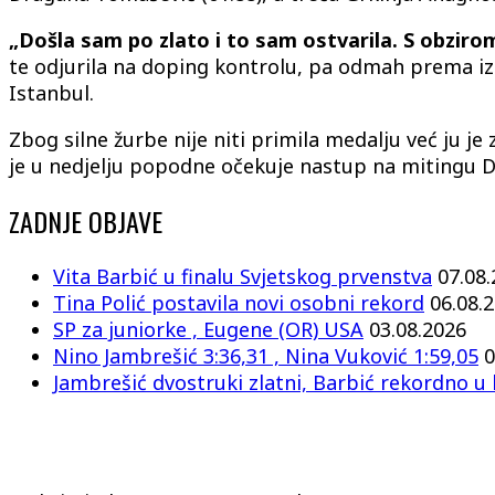
„Došla sam po zlato i to sam ostvarila. S obziro
te odjurila na doping kontrolu, pa odmah prema izl
Istanbul.
Zbog silne žurbe nije niti primila medalju već ju j
je u nedjelju popodne očekuje nastup na mitingu D
ZADNJE OBJAVE
Vita Barbić u finalu Svjetskog prvenstva
07.08
Tina Polić postavila novi osobni rekord
06.08.
SP za juniorke , Eugene (OR) USA
03.08.2026
Nino Jambrešić 3:36,31 , Nina Vuković 1:59,05
0
Jambrešić dvostruki zlatni, Barbić rekordno u 