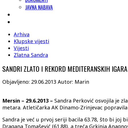
JAVNA NABAVA
Arhiva
Klupske vijesti
Vijesti
Zlatna Sandra
SANDRI ZLATO I REKORD MEDITERANSKIH IGARA
Objavljeno: 29.06.2013
Autor: Marin
Mersin – 29.6.2013 –
Sandra Perković osvojila je z
metara. Atletičarka AK Dinamo-Zrinjevac popravila j
Sandra je već u prvoj seriji bacila 63.78, što bi joj 
Dragana Tomašević (61.88), a treća Grkinja Anagno