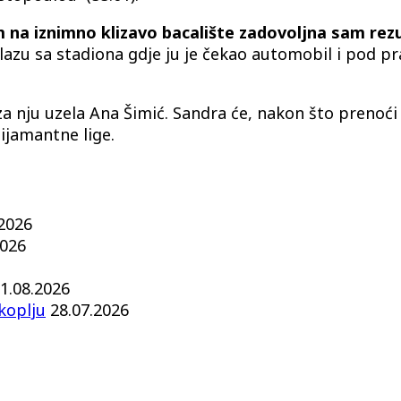
m na iznimno klizavo bacalište zadovoljna sam rez
azu sa stadiona gdje ju je čekao automobil i pod pr
e za nju uzela Ana Šimić. Sandra će, nakon što preno
ijamantne lige.
.2026
2026
1.08.2026
koplju
28.07.2026