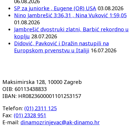
06.08.2026
SP za juniorke , Eugene (OR) USA
03.08.2026
Nino Jambrešić 3:36,31 , Nina Vuković 1:59,05
01.08.2026
Jambrešić dvostruki zlatni, Barbić rekordno u
koplju
28.07.2026
Didović, Pavković i Dražin nastupili na
Europskom prvenstvu u Italiji
16.07.2026
Maksimirska 128, 10000 Zagreb
OIB: 60113438833
IBAN: HR0823600001101253157
Telefon:
(01) 2311 125
Fax:
(01) 2328 951
E-mail:
dinamozrinjevac@ak-dinamo.hr