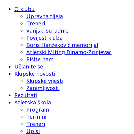
O klubu
Upravna tijela
Treneri
Vanjski suradnici
Povijest kluba
Boris Hanžeković memorijal
Atletski Miting Dinamo-Zrinjevac
Pišite nam
Učlanite se
Klupske novosti
Klupske vijesti
Zanimljivosti
Rezultati
Atletska škola
Programi
Termini
Treneri
Upisi