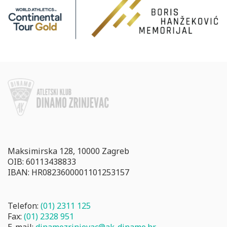
Maksimirska 128, 10000 Zagreb
OIB: 60113438833
IBAN: HR0823600001101253157
Telefon:
(01) 2311 125
Fax:
(01) 2328 951
E-mail:
dinamozrinjevac@ak-dinamo.hr