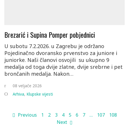
Brezarić i Supina Pomper pobjednici
U subotu 7.2.2026. u Zagrebu je održano
Pojedinačno dvoransko prvenstvo za juniore i
juniorke. Naši članovi osvojili su ukupno 9
medalja od toga dvije zlatne, dvije srebrne i pet
brončanih medalja. Nakon…
08 veljače 2026
Arhiva
,
Klupske vijesti
Previous
1
2
3
4
5
6
7
…
107
108
Next