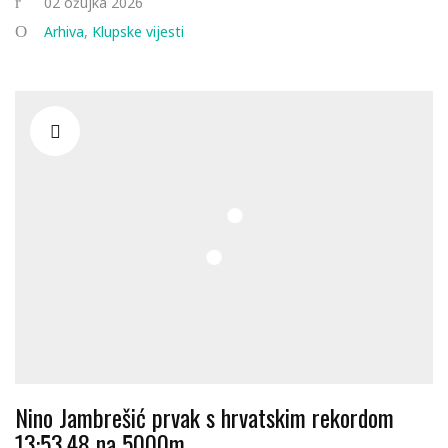
02 ožujka 2026
Arhiva
,
Klupske vijesti
Nino Jambrešić prvak s hrvatskim rekordom
13:53,48 na 5000m